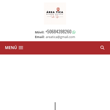
+50684398260
Móvil:
Email:
areatica@gmail.com
MENÚ