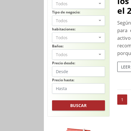
los
Todos
el 
Tipo de negocio:
Todos
Según
habitaciones:
para 
Todos
acti
recom
Baños:
porqu
Todos
Precio desde:
LEE
Precio hasta:
1
BUSCAR