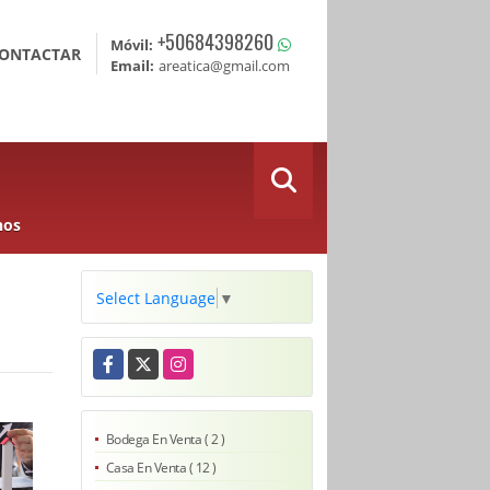
+50684398260
Móvil:
ONTACTAR
Email:
areatica@gmail.com
nos
Select Language
▼
Facebook
X
Instagram
Bodega En Venta ( 2 )
Casa En Venta ( 12 )