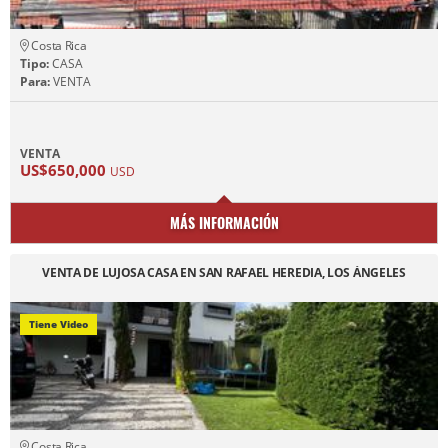
Costa Rica
Tipo:
CASA
Para:
VENTA
VENTA
US$650,000
USD
MÁS INFORMACIÓN
VENTA DE LUJOSA CASA EN SAN RAFAEL HEREDIA, LOS ÁNGELES
Tiene Video
Costa Rica