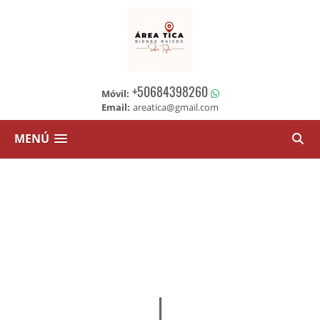
+50684398260
Móvil:
Email:
areatica@gmail.com
MENÚ