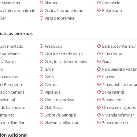
 lavandería
Alarma
Amoblado
o / Intercomunicador
Cocina tipo americano
Reformado
liar
Vista panorámica
ísticas externas
 pavimentado
Área Social
Barbacoa / Parrilla 
zona urbana
Circuito cerrado de TV
Club House
 / Garaje
Colegios / Universidades
Garaje
io
Jardín
Parqueadero visitan
s cercanos
Patio
Piscina
a / Recepción
Terraza
Trans. público cerc
zación Cerrada
Vigilancia
Zona infantil
sidencial
Zonas deportivas
Zonas verdes
 de baloncesto
Club Social
Oficina de negocios
 internet
Sobre vía principal
Vivienda bifamiliar
a multifamiliar
Vivienda unifamiliar
Zona comercial
ión Adicional