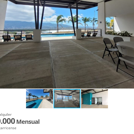
alquiler
.000
Mensual
tarricense