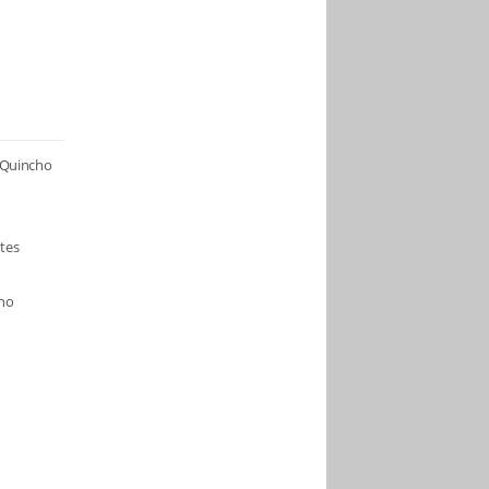
/ Quincho
tes
ano