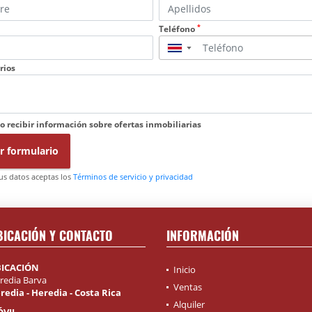
*
Teléfono
▼
rios
o recibir información sobre ofertas inmobiliarias
r formulario
tus datos aceptas los
Términos de servicio y privacidad
BICACIÓN Y CONTACTO
INFORMACIÓN
ICACIÓN
Inicio
redia Barva
Ventas
redia - Heredia - Costa Rica
Alquiler
VIL