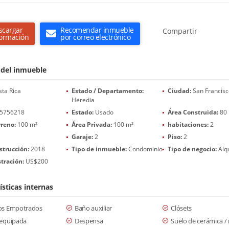
scargar
Recomendar inmueble
Compartir
formación
por correo electrónico
 del inmueble
ta Rica
Estado / Departamento:
Ciudad:
San Francis
Heredia
5756218
Estado:
Usado
Área Construida:
80
rreno:
100 m²
Área Privada:
100 m²
habitaciones:
2
Garaje:
2
Piso:
2
strucción:
2018
Tipo de inmueble:
Condominio
Tipo de negocio:
Alqu
tración:
US$200
ísticas internas
os Empotrados
Baño auxiliar
Clósets
 equipada
Despensa
Suelo de cerámica 