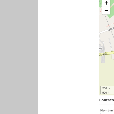
+
−
200 m
500 ft
Contacte
Nombre