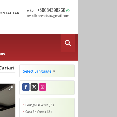
+50684398260
Móvil:
ONTACTAR
Email:
areatica@gmail.com
nos
Cariari
Select Language
▼
Facebook
X
Instagram
Bodega En Venta ( 2 )
Casa En Venta ( 12 )