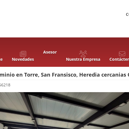
C
Asesor
te
Novedades
Nuestra Empresa
Contácte
inio en Torre, San Fransisco, Heredia cercanias 
56218