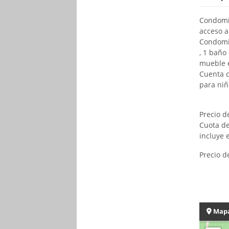
Condomin
acceso a
Condomin
, 1 baño
mueble 
Cuenta c
para niñ
Precio d
Cuota de
incluye 
Precio d
Map