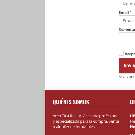
*
Email
Comenta
Acept
Envia
Al enviar 
QUIÉNES SOMOS
U
Area TIca Realty- Asesoría profesional
UB
y especializada para la compra, venta
He
o alquiler de Inmuebles
He
MÓ