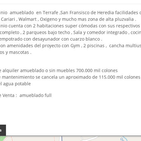
io amueblado en Terrafe ,San Fransisco de Heredia facilidades 
 Cariari , Walmart , Oxigeno y mucho mas zona de alta pluzvalia .
io cuenta con 2 habitaciones super cómodas con sus respectivos
 completo , 2 parqueos bajo techo , Sala y comedor integrado , coci
empotrado con desayunador con cuarzo blanco .
on amenidades del proyecto con Gym , 2 piscinas , cancha multius
os y mascotas .
e alquiler amueblado o sin muebles 700.000 mil colones
 mantenimiento se cancela un aproximado de 115.000 mil colones
el agua potable
e Venta : amueblado full
a