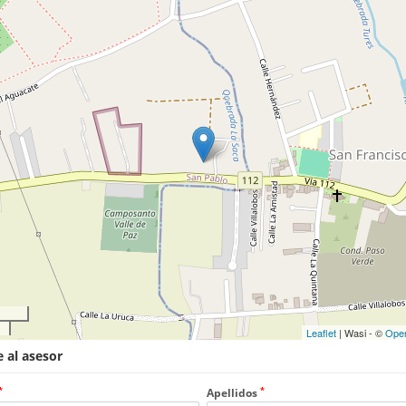
Leaflet
| Wasi - ©
Ope
 al asesor
*
*
Apellidos