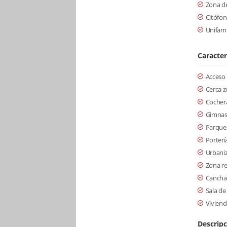
Zona de
Citófon
Unifami
Caracter
Acceso
Cerca 
Cochera
Gimnas
Parque
Porterí
Urbani
Zona re
Cancha
Sala de
Viviend
Descripc