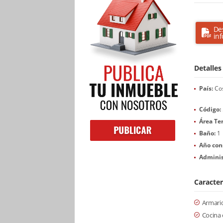
De
in
Detalles
País:
Cos
Código:
Área Te
Baño:
1
Año con
Adminis
Caracter
Armari
Cocina