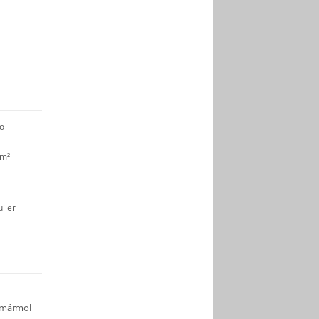
co
 m²
iler
/ mármol