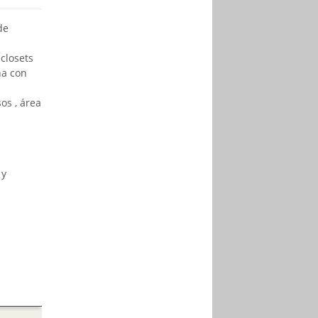
de
 closets
na con
os , área
 y